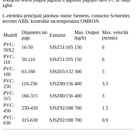
żgħir.
L-elettriku prinċipali jadottaw mutur Siemens, contactor Schneider,
inverter ABB, kontrollur tat-temperatura OMRON.
Dijametru tal-
Max. Output
Max. veloċità
Mudell
Estrużur
pajp
(kg/h)
(m/min)
PVC-
16-50
SJSZ51/105
150
6
50X2
PVC-
50-110
SJSZ51/105
150
6
110
PVC-
63-160
SJSZ65/132
300
5
160
PVC-
110-250
SJSZ80/156
400
3.5
250
PVC-
160-315
SJSZ80/156
400
3
315
PVC-
250-450
SJSZ92/188
700
1.5
450
PVC-
315-630
SJSZ92/188
700
0.9
630