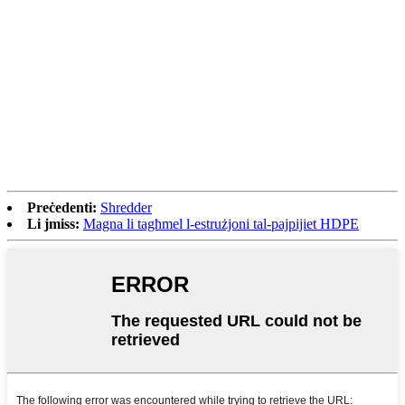
Preċedenti:
Shredder
Li jmiss:
Magna li tagħmel l-estrużjoni tal-pajpijiet HDPE