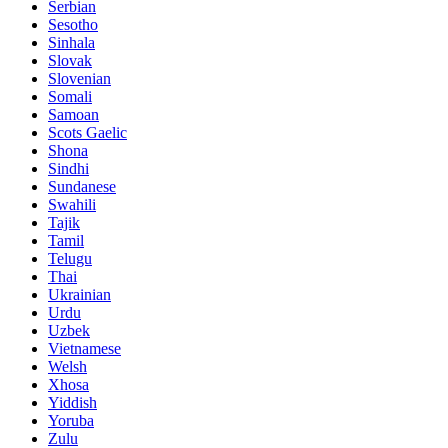
Serbian
Sesotho
Sinhala
Slovak
Slovenian
Somali
Samoan
Scots Gaelic
Shona
Sindhi
Sundanese
Swahili
Tajik
Tamil
Telugu
Thai
Ukrainian
Urdu
Uzbek
Vietnamese
Welsh
Xhosa
Yiddish
Yoruba
Zulu