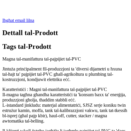
Ibgħat email lilna
Dettall tal-Prodott
Tags tal-Prodott
Magna tal-manifattura tal-pajpijiet tal-PVC
Jintuża prinċipalment fil-produzzjoni ta 'diversi dijametri u ħxuna
tal-ħajt ta' pajpijiet tal-PVC għall-agrikoltura u plumbing tal-
kostruzzjoni, kondjuwit elettriku eċċ.
Karatteristiċi : Magni tal-manifattura tal-pajpijiet tal-PVC
Il-magna tagħna għandha karatteristiċi ta 'konsum baxx ta' enerġija,
produzzjoni għolja, tħaddim stabbli eċċ.
L-istandard jinkludu: materjal alimentatriċi, SJSZ serje koniku twin
estrużur kamin, moffa, tank tal-kalibrazzjoni vakwu, tank tat-tkessiħ
bl-isprej (għal pajp kbir), haul-off, cutter, stacker / magna
awtomatika tal-belling.
Il-klijenti wkoll jistgħu jagħżlu li jagħmlu pajpijiet tal-PVC ta 'daqs