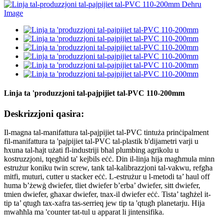
Linja ta 'produzzjoni tal-pajpijiet tal-PVC 110-200mm
Deskrizzjoni qasira:
Il-magna tal-manifattura tal-pajpijiet tal-PVC tintuża prinċipalment
fil-manifattura ta 'pajpijiet tal-PVC tal-plastik b'dijametri varji u
ħxuna tal-ħajt użati fl-industriji bħal plumbing agrikolu u
kostruzzjoni, tqegħid ta' kejbils eċċ. Din il-linja hija magħmula minn
estrużur koniku twin screw, tank tal-kalibrazzjoni tal-vakwu, refgħa
mitfi, muturi, cutter u stacker eċċ. L-estrużur u l-metodi ta’ haul off
huma b’żewġ dwiefer, tliet dwiefer b’erba’ dwiefer, sitt dwiefer,
tmien dwiefer, għaxar dwiefer, tnax-il dwiefer eċċ. Tista’ tagħżel it-
tip ta’ qtugħ tax-xafra tas-serrieq jew tip ta 'qtugħ planetarju. Hija
mwaħħla ma 'counter tat-tul u apparat li jintensifika.