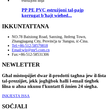
PP PE PVC estrużjoni tal-pajp
korrugat b'ħajt wieħed...
IKKUNTATTANA
NO.78 Baixiong Road, Sanxing, Jinfeng Town,
Zhangjiagang City, Provinċja ta 'Jiangsu, iċ-Ċina.
Tel:
+86-512-58579818
Email:
wlz@mr5.com.cn
Fax:
+86-512-58531306
NEWLETTER
Għal mistoqsijiet dwar il-prodotti tagħna jew il-lista
tal-prezzijiet, jekk jogħġbok ħalli l-email tiegħek
lilna u aħna nkunu f'kuntatt fi żmien 24 siegħa.
INKJESTA ISSA
SOĊJALI