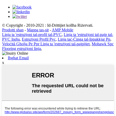
© Copyright - 2010-2021 : Id-Drittijiet kollha Riżervati.
Prodotti sħan
-
Mappa tas-sit
-
AMP Mobile
Linja ta 'estrużjoni tal-profil tal-PVC
,
Linja ta 'estrużjoni tal-pajp tal-
PVC Indja
,
Estrużjoni Profil Pvc
,
Linja taċ-Ċinga tal-Ippakkjar Pp
,
Veloċità Għolja Pe Ppr Linja ta 'estrużjoni tal-pajpijiet
,
Mohawk Spc
Flooring estrużjoni linja
,
Ibgħat Email
x