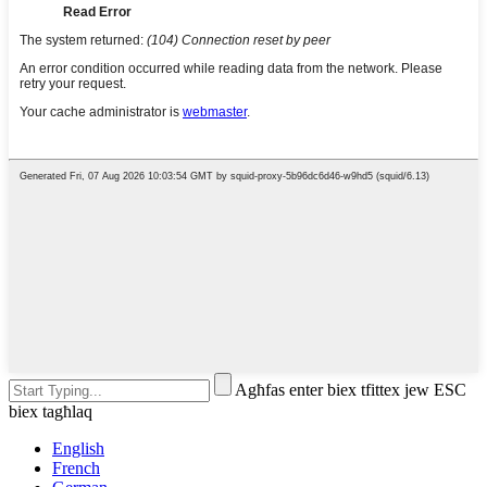
Agħfas enter biex tfittex jew ESC
biex tagħlaq
English
French