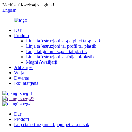
Merħba fil-websajts tagħna!
English
Dar
Prodotti
Linja ta 'estrużjoni tal-pajpijiet tal-plastik
Linja ta 'estrużjoni tal-profil tal-plastik
Linja tal-granulazzjoni tal-plastik
Linja ta 'estrużjoni tal-folja tal-plastik
Magni Awżiljarji
Aħbarijiet
Wirja
Dwarna
Ikkuntattjana
Dar
Prodotti
Linja ta 'estrużjoni tal-pajpijiet tal-plastik