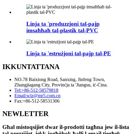
Linja ta 'produzzjoni tal-pajp
imsaħħaħ tal-plastik tal-PVC
Linja ta 'estrużjoni tal-pajp tal-PE
IKKUNTATTANA
NO.78 Baixiong Road, Sanxing, Jinfeng Town,
Zhangjiagang City, Provinċja ta 'Jiangsu, iċ-Ċina.
Tel:
+86-512-58579818
Email:
wlz@mr5.com.cn
Fax:
+86-512-58531306
NEWLETTER
Għal mistoqsijiet dwar il-prodotti tagħna jew il-lista
tal-prezzijiet, jekk jogħġbok ħalli l-email tiegħek