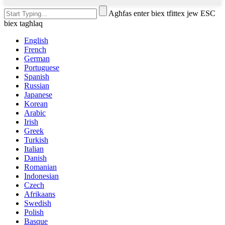
Agħfas enter biex tfittex jew ESC
biex tagħlaq
English
French
German
Portuguese
Spanish
Russian
Japanese
Korean
Arabic
Irish
Greek
Turkish
Italian
Danish
Romanian
Indonesian
Czech
Afrikaans
Swedish
Polish
Basque