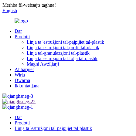
Merħba fil-websajts tagħna!
English
Dar
Prodotti
Linja ta 'estrużjoni tal-pajpijiet tal-plastik
Linja ta 'estrużjoni tal-profil tal-plastik
Linja tal-granulazzjoni tal-plastik
Linja ta 'estrużjoni tal-folja tal-plastik
Magni Awżiljarji
Aħbarijiet
Wirja
Dwarna
Ikkuntattjana
Dar
Prodotti
Linja ta 'estrużjoni tal-pajpijiet tal-plastik