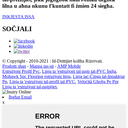
lilna u aħna nkunu f'kuntatt fi żmien 24 siegħa.
INKJESTA ISSA
SOĊJALI
© Copyright - 2010-2021 : Id-Drittijiet kollha Riżervati.
Prodotti sħan
-
Mappa tas-sit
-
AMP Mobile
Estrużjoni Profil Pvc
,
Linja ta 'estrużjoni tal-pajp tal-PVC Indja
,
Mohawk Spc Flooring estrużjoni linja
,
Linja taċ-Ċinga tal-Ippakkjar
Pp
,
Linja ta 'estrużjoni tal-profil tal-PVC
,
Veloċità Għolja Pe Ppr
Linja ta 'estrużjoni tal-pajpijiet
,
Ibgħat Email
x