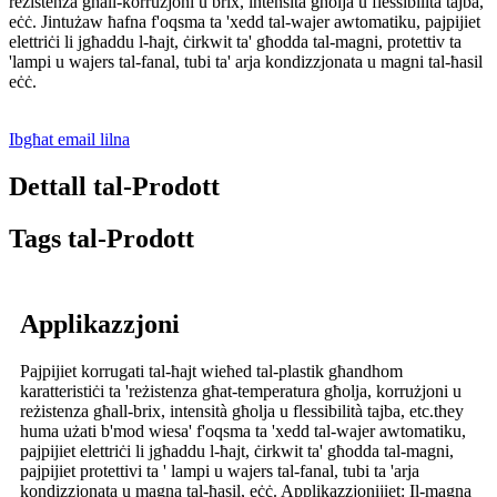
reżistenza għall-korrużjoni u brix, intensità għolja u flessibilità tajba,
eċċ. Jintużaw ħafna f'oqsma ta 'xedd tal-wajer awtomatiku, pajpijiet
elettriċi li jgħaddu l-ħajt, ċirkwit ta' għodda tal-magni, protettiv ta
'lampi u wajers tal-fanal, tubi ta' arja kondizzjonata u magni tal-ħasil
eċċ.
Ibgħat email lilna
Dettall tal-Prodott
Tags tal-Prodott
Applikazzjoni
Pajpijiet korrugati tal-ħajt wieħed tal-plastik għandhom
karatteristiċi ta 'reżistenza għat-temperatura għolja, korrużjoni u
reżistenza għall-brix, intensità għolja u flessibilità tajba, etc.they
huma użati b'mod wiesa' f'oqsma ta 'xedd tal-wajer awtomatiku,
pajpijiet elettriċi li jgħaddu l-ħajt, ċirkwit ta' għodda tal-magni,
pajpijiet protettivi ta ' lampi u wajers tal-fanal, tubi ta 'arja
kondizzjonata u magna tal-ħasil, eċċ. Applikazzjonijiet: Il-magna