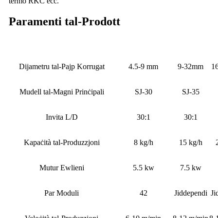
termo RKC eċċ.
Paramenti tal-Prodott
Dijametru tal-Pajp Korrugat
4.5-9 mm
9-32mm
1
Mudell tal-Magni Prinċipali
SJ-30
SJ-35
Invita L/D
30:1
30:1
Kapaċità tal-Produzzjoni
8 kg/h
15 kg/h
Mutur Ewlieni
5.5 kw
7.5 kw
Par Moduli
42
Jiddependi
Ji