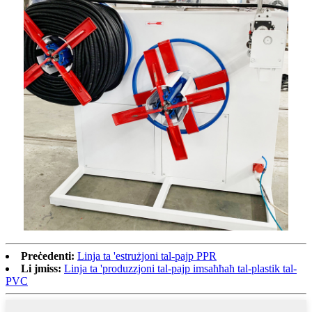
Preċedenti:
Linja ta 'estrużjoni tal-pajp PPR
Li jmiss:
Linja ta 'produzzjoni tal-pajp imsaħħaħ tal-plastik tal-
PVC