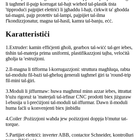
li tagħmel il-pajp korrugat tal-ħajt wieħed tal-plastik tista
'tipproduċi pajpijiet elettriċi li jgħaddu l-ħajt, ċirkwit ta' għodda
tal-magni, pajp protettiv tal-lampi, pajpijiet tal-ilma
f'kondizzjonatur, magna tal-ħasil, kamra tal-banju, eċċ.
Karatteristiċi
1.Extruder: kamin effiċjenti għoli, gearbox tal-wiċċ tal-ger iebes,
tisħin tal-materja prima uniformi, plastifikazzjoni tajba, veloċità
għolja ta 'estrużjoni.
2.Il-magna li tifforma l-korrugazzjoni: struttura magħluqa, rabta
tal-modulu fil-bażi tal-għeluq ġenerali tagħmel ġiri ta 'round-trip
fil-mini tal-ġiri.
3.Moduli li jiffurmaw: huwa magħmul minn azzar iebes, ittrattat
b'użu rigoruż ta 'materjali tal-irfinar CNC prodotti biex jiżguraw
l-ebusija u l-preċiżjoni tal-moduli tal-iffurmar. Dawn il-moduli
huma faċli u konvenjenti biex jinbidlu
4.Coiler :Pożizzjoni waħda jew pożizzjoni doppja b'mutur tat-
torque.
5.Partijiet elettriċi: inverter ABB, contactor Schneider, kontrolluri