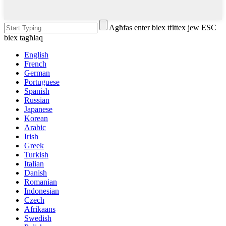
Agħfas enter biex tfittex jew ESC
biex tagħlaq
English
French
German
Portuguese
Spanish
Russian
Japanese
Korean
Arabic
Irish
Greek
Turkish
Italian
Danish
Romanian
Indonesian
Czech
Afrikaans
Swedish