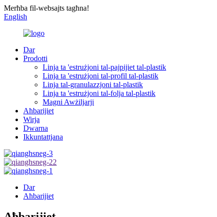
Merħba fil-websajts tagħna!
English
Dar
Prodotti
Linja ta 'estrużjoni tal-pajpijiet tal-plastik
Linja ta 'estrużjoni tal-profil tal-plastik
Linja tal-granulazzjoni tal-plastik
Linja ta 'estrużjoni tal-folja tal-plastik
Magni Awżiljarji
Aħbarijiet
Wirja
Dwarna
Ikkuntattjana
Dar
Aħbarijiet
Aħbarijiet