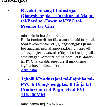
Revolutionizing l-Industrija:
Qiangshengplas - Fornitur tal-Magni
tal-Bord tal-Fowm tal-PVC tal-
Premier taċ-Ċina
minn admin fuq 2024-07-22
Bħala fornitur distint fil-qasam tal-makkinarju tal-
bord tal-fowm tal-PVC, Qiangshengplas jinsab
fuq quddiem nett tal-innovazzjoni, u jipprovdi
soluzzjonijiet avvanzati, effiċjenti u konxji għall-
ambjent għall-produzzjoni ta 'bordijiet tal-fowm
tal-PVC ta' kwalità superjuri. Il-makkinarju
tagħna huwa mfassal b'cutti...
Aqra aktar
Jgħolli l-Produzzjoni tal-Pajpijiet tal-
PVC b'Qiangshengplas: Il-Linja tal-
Produzzjoni tal-Pajpijiet tal-PVC
110-200MM
minn admin fuq 2024-07-22