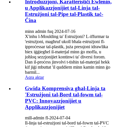
Introduzzjoni, Karatteristiċi Ewlenin,
u Applikazzjonijiet tal-Linja tal-
Estrużjoni tal-Pipe tal-Plastik taċ-
Ċina
minn admin fuq 2024-07-16
X'inhu l-Moulding ta' Estrużjoni? L-iffurmar ta
'estrużjoni, magħruf ukoll bħala estrużjoni fl-
ipproċessar tal-plastik, juża pressjoni idrawlika
biex iġġiegħel il-materjal minn ġo moffa, u
joħloq sezzjonijiet kontinwi ta' diversi forom.
Dan il-proċess jinvolvi t-tisħin tal-materjal hekk
kif jiġi mbuttat 'il quddiem minn kamin minn ġo
barmil...
Aqra aktar
Gwida Komprensiva għal-Linja ta
'Estrużjoni tal-Bord tal-fowm tal-
PVC: Innovazzjonijiet u
Applikazzjonijiet
mill-admin fl-2024-07-04
Il-linja tal-estrużjoni tal-bord tal-fowm tal-PVC