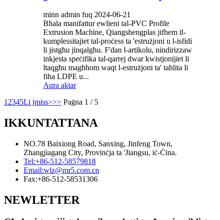
minn admin fuq 2024-06-21
Bħala manifattur ewlieni tal-PVC Profile
Extrusion Machine, Qiangshengplas jifhem il-
kumplessitajiet tal-proċess ta 'estrużjoni u l-isfidi
li jistgħu jinqalgħu. F'dan l-artikolu, nindirizzaw
inkjesta speċifika tal-qarrej dwar kwistjonijiet li
ltaqgħu magħhom waqt l-estrużjoni ta' taħlita li
fiha LDPE u...
Aqra aktar
1
2
3
4
5
Li jmiss>
>>
Paġna 1 / 5
IKKUNTATTANA
NO.78 Baixiong Road, Sanxing, Jinfeng Town,
Zhangjiagang City, Provinċja ta 'Jiangsu, iċ-Ċina.
Tel:
+86-512-58579818
Email:
wlz@mr5.com.cn
Fax:
+86-512-58531306
NEWLETTER