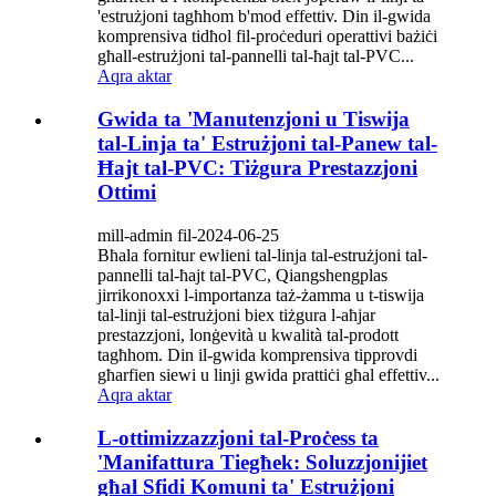
'estrużjoni tagħhom b'mod effettiv. Din il-gwida
komprensiva tidħol fil-proċeduri operattivi bażiċi
għall-estrużjoni tal-pannelli tal-ħajt tal-PVC...
Aqra aktar
Gwida ta 'Manutenzjoni u Tiswija
tal-Linja ta' Estrużjoni tal-Panew tal-
Ħajt tal-PVC: Tiżgura Prestazzjoni
Ottimi
mill-admin fil-2024-06-25
Bħala fornitur ewlieni tal-linja tal-estrużjoni tal-
pannelli tal-ħajt tal-PVC, Qiangshengplas
jirrikonoxxi l-importanza taż-żamma u t-tiswija
tal-linji tal-estrużjoni biex tiżgura l-aħjar
prestazzjoni, lonġevità u kwalità tal-prodott
tagħhom. Din il-gwida komprensiva tipprovdi
għarfien siewi u linji gwida prattiċi għal effettiv...
Aqra aktar
L-ottimizzazzjoni tal-Proċess ta
'Manifattura Tiegħek: Soluzzjonijiet
għal Sfidi Komuni ta' Estrużjoni