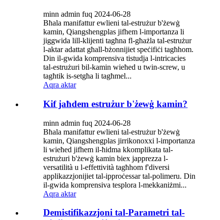
minn admin fuq 2024-06-28
Bħala manifattur ewlieni tal-estrużur b'żewġ
kamin, Qiangshengplas jifhem l-importanza li
jiggwida lill-klijenti tagħna fl-għażla tal-estrużur
l-aktar adattat għall-bżonnijiet speċifiċi tagħhom.
Din il-gwida komprensiva tistudja l-intricacies
tal-estrużuri bil-kamin wieħed u twin-screw, u
tagħtik is-setgħa li tagħmel...
Aqra aktar
Kif jaħdem estrużur b'żewġ kamin?
minn admin fuq 2024-06-28
Bħala manifattur ewlieni tal-estrużur b'żewġ
kamin, Qiangshengplas jirrikonoxxi l-importanza
li wieħed jifhem il-ħidma kkomplikata tal-
estrużuri b'żewġ kamin biex japprezza l-
versatilità u l-effettività tagħhom f'diversi
applikazzjonijiet tal-ipproċessar tal-polimeru. Din
il-gwida komprensiva tesplora l-mekkaniżmi...
Aqra aktar
Demistifikazzjoni tal-Parametri tal-