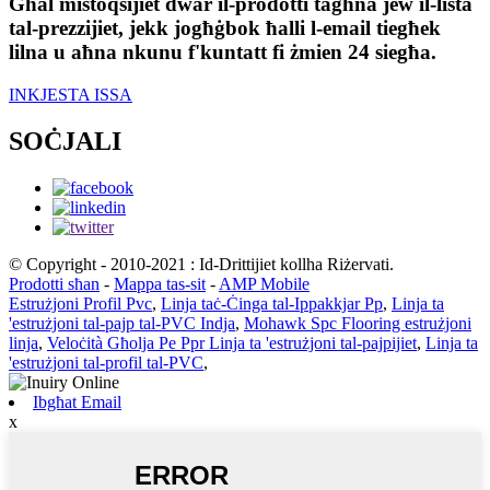
Għal mistoqsijiet dwar il-prodotti tagħna jew il-lista
tal-prezzijiet, jekk jogħġbok ħalli l-email tiegħek
lilna u aħna nkunu f'kuntatt fi żmien 24 siegħa.
INKJESTA ISSA
SOĊJALI
© Copyright - 2010-2021 : Id-Drittijiet kollha Riżervati.
Prodotti sħan
-
Mappa tas-sit
-
AMP Mobile
Estrużjoni Profil Pvc
,
Linja taċ-Ċinga tal-Ippakkjar Pp
,
Linja ta
'estrużjoni tal-pajp tal-PVC Indja
,
Mohawk Spc Flooring estrużjoni
linja
,
Veloċità Għolja Pe Ppr Linja ta 'estrużjoni tal-pajpijiet
,
Linja ta
'estrużjoni tal-profil tal-PVC
,
Ibgħat Email
x