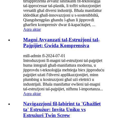
tirrappreżenta avvanz sinifikanti fit-teknoloġija
tal-ipproċessar tal-plastik, li toffri soluzzjonijiet
versatili għal diversi industriji. Bħala manifattur
iddedikat għall-innovazzjoni u s-sostenibbiltà,
Qiangshengplas għandu l-għan li jipprovdi
għarfien komprensiv dwar il-kapaċitajiet, ...
Aqra aktar
Magni Avvanzati tal-Estrużjoni tal-
Pajpijiet: Gwida Komprensiva
mill-admin fl-2024-07-01
Introduzzjoni Il-magni tal-estrużjoni tal-pajpijiet
huma integrali għall-manifattura moderna, u
jipprovdu t-teknoloġija meħtieġa biex jipproduċu
pajpijiet użati f'diversi applikazzjonijiet, minn
plumbing u kostruzzjoni għal użi elettriċi u
industrijali. Bħala manifattur ewlieni tal-magni
tal-estrużjoni tal-pajpijiet, nifhmu l-importanza...
Aqra aktar
Navigazzjoni fil-labirint ta 'Għażliet
ta' Estrużur: Invita Uniku vs
Estrużuri Twin Screw