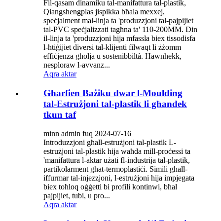
Fil-qasam dinamiku tal-manifattura tal-plastik,
Qiangshengplas jispikka bħala mexxej,
speċjalment mal-linja ta 'produzzjoni tal-pajpijiet
tal-PVC speċjalizzati tagħna ta' 110-200MM. Din
il-linja ta 'produzzjoni hija mfassla biex tissodisfa
l-ħtiġijiet diversi tal-klijenti filwaqt li żżomm
effiċjenza għolja u sostenibbiltà. Hawnhekk,
nesploraw l-avvanz...
Aqra aktar
Għarfien Bażiku dwar l-Moulding
tal-Estrużjoni tal-plastik li għandek
tkun taf
minn admin fuq 2024-07-16
Introduzzjoni għall-estrużjoni tal-plastik L-
estrużjoni tal-plastik hija waħda mill-proċessi ta
'manifattura l-aktar użati fl-industrija tal-plastik,
partikolarment għat-termoplastiċi. Simili għall-
iffurmar tal-injezzjoni, l-estrużjoni hija impjegata
biex toħloq oġġetti bi profili kontinwi, bħal
pajpijiet, tubi, u pro...
Aqra aktar