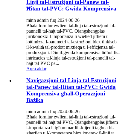
Linji tal-Estrużjoni tal-Panew tal-
Ħitan tal-PVC: Gwida Komprensiva
minn admin fuq 2024-06-26
Bħala fornitur ewlieni tal-linja tal-estrużjoni tal-
pannelli tal-ħajt tal-PVC, Qiangshengplas
jirrikonoxxi l-importanza li wieħed jifhem u
jottimizza l-parametri tal-estrużjoni biex tinkiseb
il-kwalità tal-prodott mixtieqa u l-effiċjenza tal-
produzzjoni. Din il-gwida komprensiva tidħol fis-
intricacies tal-linja tal-estrużjoni tal-pannelli tal-
ħajt tal-PVC pa...
Aqra aktar
Navigazzjoni tal-Linja tal-Estrużjoni
tal-Panew tal-Ħitan tal-PVC: Gwida
Komprensiva għall-Operazzjoni
Bażika
minn admin fuq 2024-06-26
Bħala fornitur ewlieni tal-linja tal-estrużjoni tal-
pannelli tal-ħajt tal-PVC, Qiangshengplas jifhem
l-importanza li tgħammar lill-klijenti tagħna bl-
għarfien u l-kompetenza biex joperaw il-linji ta