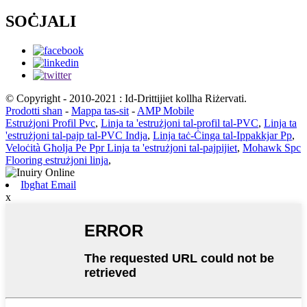
SOĊJALI
© Copyright - 2010-2021 : Id-Drittijiet kollha Riżervati.
Prodotti sħan
-
Mappa tas-sit
-
AMP Mobile
Estrużjoni Profil Pvc
,
Linja ta 'estrużjoni tal-profil tal-PVC
,
Linja ta
'estrużjoni tal-pajp tal-PVC Indja
,
Linja taċ-Ċinga tal-Ippakkjar Pp
,
Veloċità Għolja Pe Ppr Linja ta 'estrużjoni tal-pajpijiet
,
Mohawk Spc
Flooring estrużjoni linja
,
Ibgħat Email
x