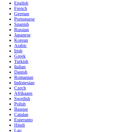
English
French
German
Portuguese
Spanish
Russian
Japanese
Korean
Arabic
Irish
Greek
Turkish
Italian
Danish
Romanian
Indonesian
Czech
Afrikaans
Swedish
Polish
Basque
Catalan
Esperanto
Hindi
Lao