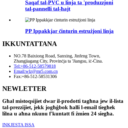
Saqaf tal-PVC u linja ta 'produzzjoni
tal-pannelli tal-ħajt
PP Ippakkjar ċinturin estrużjoni linja
IKKUNTATTANA
NO.78 Baixiong Road, Sanxing, Jinfeng Town,
Zhangjiagang City, Provinċja ta 'Jiangsu, iċ-Ċina.
Tel:
+86-512-58579818
Email:
wlz@mr5.com.cn
Fax:
+86-512-58531306
NEWLETTER
Għal mistoqsijiet dwar il-prodotti tagħna jew il-lista
tal-prezzijiet, jekk jogħġbok ħalli l-email tiegħek
lilna u aħna nkunu f'kuntatt fi żmien 24 siegħa.
INKJESTA ISSA