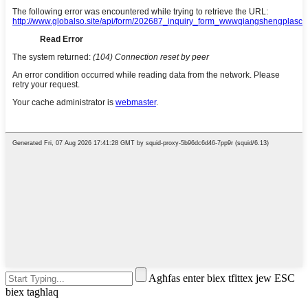
Agħfas enter biex tfittex jew ESC
biex tagħlaq