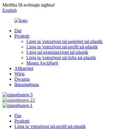
Merħba fil-websajts tagħna!
English
Dar
Prodotti
Linja ta 'estrużjoni tal-pajpijiet tal-plastik
Linja ta 'estrużjoni tal-profil tal-plastik
Linja tal-granulazzjoni tal-plastik
Linja ta 'estrużjoni tal-folja tal-plastik
Magni Awżiljarji
Aħbarijiet
Wirja
Dwarna
Ikkuntattjana
Dar
Prodotti
Linja ta 'estrużjoni tal-profil tal-plastik